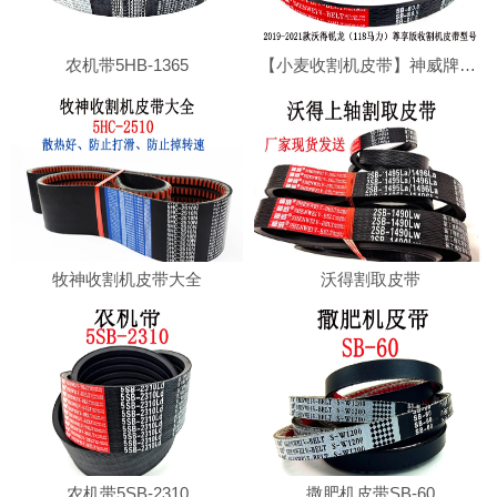
农机带5HB-1365
【小麦收割机皮带】神威牌沃得收割机专用切草皮带SB80.5耐磨损，耐高温
牧神收割机皮带大全
沃得割取皮带
农机带5SB-2310
撒肥机皮带SB-60