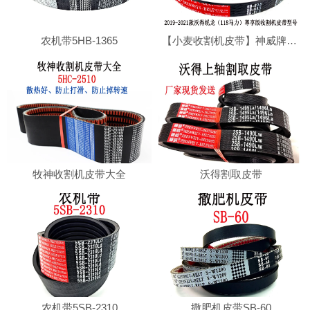
农机带5HB-1365
【小麦收割机皮带】神威牌沃得收割机专用切草皮带SB80.5耐磨损，耐高温
牧神收割机皮带大全
沃得割取皮带
农机带5SB-2310
撒肥机皮带SB-60