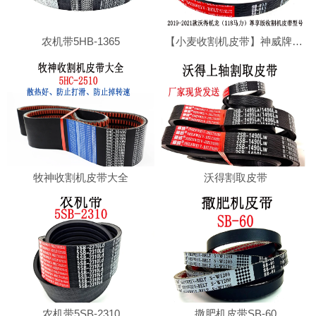
农机带5HB-1365
【小麦收割机皮带】神威牌沃得收割机专用切草皮带SB80.5耐磨损，耐高温
牧神收割机皮带大全
沃得割取皮带
农机带5SB-2310
撒肥机皮带SB-60