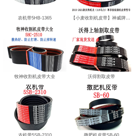
农机带5HB-1365
【小麦收割机皮带】神威牌沃得收割机专用切草皮带SB80.5耐磨损，耐高温
牧神收割机皮带大全
沃得割取皮带
农机带5SB-2310
撒肥机皮带SB-60