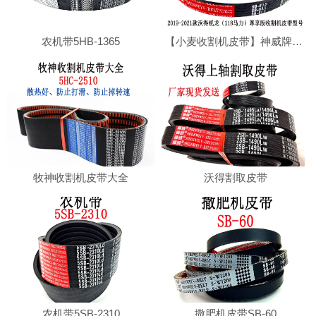
农机带5HB-1365
【小麦收割机皮带】神威牌沃得收割机专用切草皮带SB80.5耐磨损，耐高温
牧神收割机皮带大全
沃得割取皮带
农机带5SB-2310
撒肥机皮带SB-60