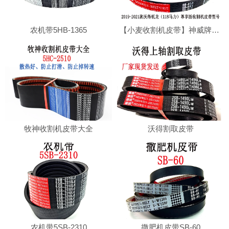
农机带5HB-1365
【小麦收割机皮带】神威牌沃得收割机专用切草皮带SB80.5耐磨损，耐高温
牧神收割机皮带大全
沃得割取皮带
农机带5SB-2310
撒肥机皮带SB-60